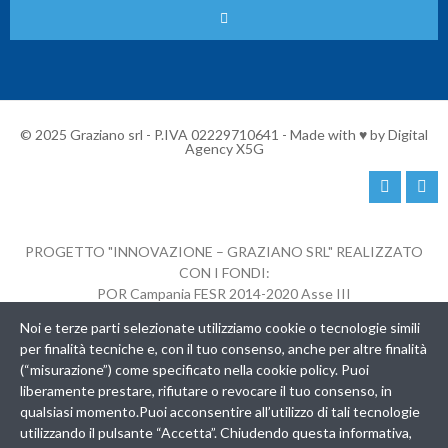
© 2025 Graziano srl - P.IVA 02229710641 - Made with ♥ by
Digital
Agency X5G
PROGETTO "INNOVAZIONE – GRAZIANO SRL" REALIZZATO
CON I FONDI:
POR Campania FESR 2014-2020 Asse III
Obiettivo Specifico 3.5 – Azione 3.5.2
Noi e terze parti selezionate utilizziamo cookie o tecnologie simili
AVVISO PER LA CONCESSIONE DI CONTRIBUTI A FAVORE
per finalità tecniche e, con il tuo consenso, anche per altre finalità
DELLE MICRO, PICCOLE E MEDIE IMPRESE PER L’ATTUAZIONE DI
(“misurazione”) come specificato nella cookie policy. Puoi
PROCESSI DI INNOVAZIONE
liberamente prestare, rifiutare o revocare il tuo consenso, in
CUP B69J21005100007 – GRAZIANO SRL – P.IVA 02229710641
qualsiasi momento.Puoi acconsentire all’utilizzo di tali tecnologie
utilizzando il pulsante “Accetta”. Chiudendo questa informativa,