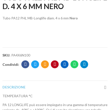
D. 4 X 6 MM NERO
Tubo PA12 PHL MB-Longlife diam. 4 x 6 mm
Nero
SKU:
PA4X6N100
DESCRIZIONE
TEMPERATURA °C
PA 12 LONGLIFE può essere impiegato in una gamma di temperature
variante da -40°C a +100°C. Qui di seguito riportiamo una tabella