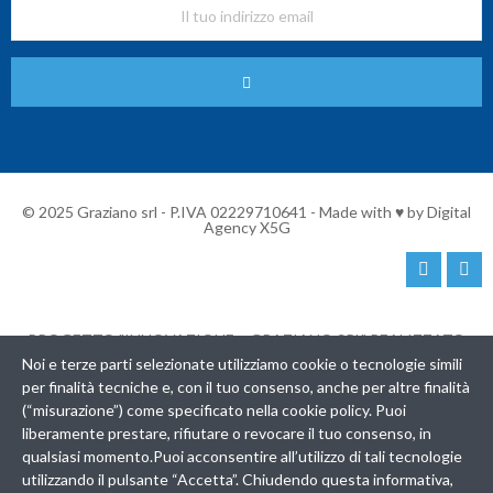
© 2025 Graziano srl - P.IVA 02229710641 - Made with ♥ by
Digital
Agency X5G
PROGETTO "INNOVAZIONE – GRAZIANO SRL" REALIZZATO
CON I FONDI:
Noi e terze parti selezionate utilizziamo cookie o tecnologie simili
POR Campania FESR 2014-2020 Asse III
per finalità tecniche e, con il tuo consenso, anche per altre finalità
Obiettivo Specifico 3.5 – Azione 3.5.2
(“misurazione”) come specificato nella cookie policy. Puoi
AVVISO PER LA CONCESSIONE DI CONTRIBUTI A FAVORE
liberamente prestare, rifiutare o revocare il tuo consenso, in
DELLE MICRO, PICCOLE E MEDIE IMPRESE PER L’ATTUAZIONE DI
qualsiasi momento.Puoi acconsentire all’utilizzo di tali tecnologie
PROCESSI DI INNOVAZIONE
utilizzando il pulsante “Accetta”. Chiudendo questa informativa,