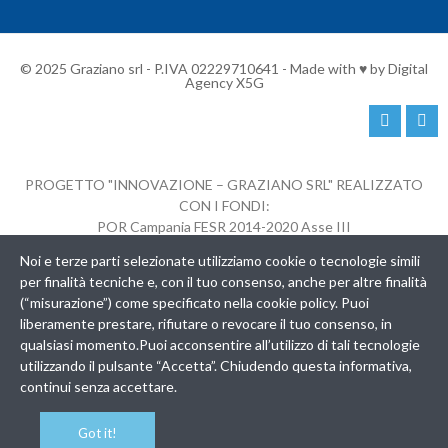
© 2025 Graziano srl - P.IVA 02229710641 - Made with ♥ by
Digital
Agency X5G
PROGETTO "INNOVAZIONE – GRAZIANO SRL" REALIZZATO
CON I FONDI:
POR Campania FESR 2014-2020 Asse III
Obiettivo Specifico 3.5 – Azione 3.5.2
Noi e terze parti selezionate utilizziamo cookie o tecnologie simili
AVVISO PER LA CONCESSIONE DI CONTRIBUTI A FAVORE
per finalità tecniche e, con il tuo consenso, anche per altre finalità
DELLE MICRO, PICCOLE E MEDIE IMPRESE PER L’ATTUAZIONE DI
(“misurazione”) come specificato nella cookie policy. Puoi
PROCESSI DI INNOVAZIONE
liberamente prestare, rifiutare o revocare il tuo consenso, in
CUP B69J21005100007 – GRAZIANO SRL – P.IVA 02229710641
qualsiasi momento.Puoi acconsentire all’utilizzo di tali tecnologie
utilizzando il pulsante “Accetta”. Chiudendo questa informativa,
continui senza accettare.
Got it!