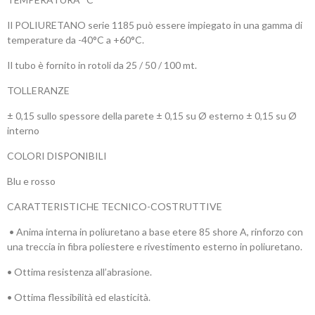
Il POLIURETANO serie 1185 può essere impiegato in una gamma di
temperature da -40°C a +60°C.
Il tubo è fornito in rotoli da 25 / 50 / 100 mt.
TOLLERANZE
± 0,15 sullo spessore della parete ± 0,15 su Ø esterno ± 0,15 su Ø
interno
COLORI DISPONIBILI
Blu e rosso
CARATTERISTICHE TECNICO-COSTRUTTIVE
• Anima interna in poliuretano a base etere 85 shore A, rinforzo con
una treccia in fibra poliestere e rivestimento esterno in poliuretano.
• Ottima resistenza all’abrasione.
• Ottima flessibilità ed elasticità.